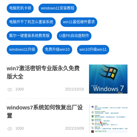
电脑死机卡顿
windows11安装教程
电脑开不了机怎么重装系统
win11最低硬件要求
戴尔一键重装系统教育版
U盘PE启动盘制作
windows11升级
免费升级win10
win10升级win11
windows11教程
安装系统win7
安装win10系统
win7激活密钥专业版永久免费
版大全
win11怎么退回win10
小白一键重装系统绿色版
1000
2022/10/16
win11怎么升级
一键重装系统备份win11系统
win11绕过硬件限制安装
windows7系统如何恢复出厂设
置
1000
2022/10/09