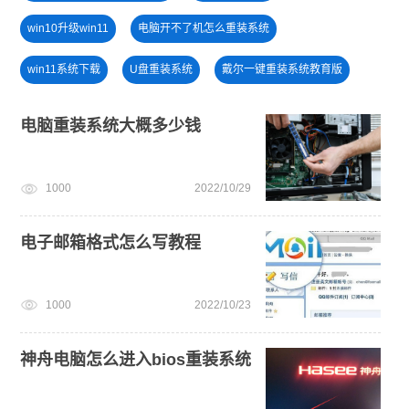
win10升级win11
电脑开不了机怎么重装系统
win11系统下载
U盘重装系统
戴尔一键重装系统教育版
win11最低硬件要求
小白一键重装系统win10教程
电脑重装系统大概多少钱
win11下载
安装win10系统
windows11教程
1000
2022/10/29
安装系统win7
电脑开不了机
电子邮箱格式怎么写教程
1000
2022/10/23
神舟电脑怎么进入bios重装系统