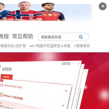
✕
教程
常见帮助
n7磁盘分区c区扩容
win7电脑开机蓝屏怎么修复
U盘重装系