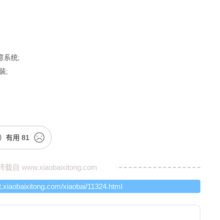
意系统;
装;
有用
81
转载自
www.xiaobaixitong.com
rt.xiaobaixitong.com/xiaobai/11324.html